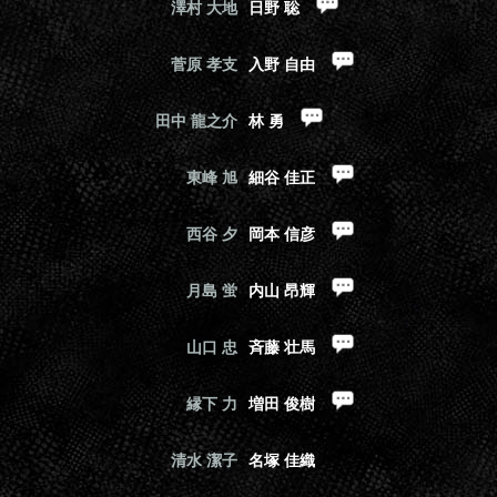
澤村 大地
日野 聡
菅原 孝支
入野 自由
田中 龍之介
林 勇
東峰 旭
細谷 佳正
西谷 夕
岡本 信彦
月島 蛍
内山 昂輝
山口 忠
斉藤 壮馬
縁下 力
増田 俊樹
清水 潔子
名塚 佳織