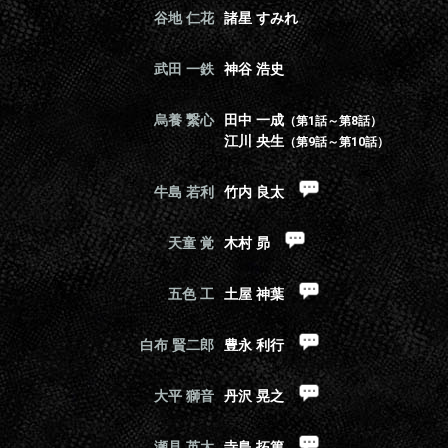
谷地 仁花
諸星 すみれ
武田 一鉄
神谷 浩史
烏養 繋心
田中 一成
（第1話～第8話）
江川 央生
（第9話～第10話）
牛島 若利
竹内 良太
天童 覚
木村 昴
五色 工
土屋 神葉
白布 賢二郎
豊永 利行
大平 獅音
丹沢 晃之
瀬見 英太
寺島 拓篤