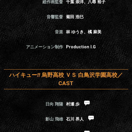
総作画監督
千葉 崇洋、八尋 裕子
音響監督
菊田 浩巳
音楽
林 ゆうき、橘 麻美
アニメーション制作
Production I.G
ハイキュー
!!
烏野高校 ＶＳ 白鳥沢学園高校／
CAST
日向 翔陽
村瀬 歩
影山 飛雄
石川 界人