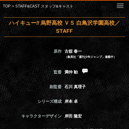
TOP
> STAFF&CAST スタッフ&キャスト
ハイキュー
!!
烏野高校 ＶＳ 白鳥沢学園高校／
STAFF
原作
古舘 春一
（集英社「週刊少年ジャンプ」連載中）
監督
満仲 勧
副監督
石川 真理子
シリーズ構成
岸本 卓
キャラクターデザイン
岸田 隆宏